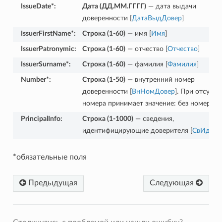
IssueDate*
:
Дата (ДД.ММ.ГГГГ)
— дата выдачи
доверенности [
ДатаВыдДовер
]
IssuerFirstName*
:
Строка (1-60)
— имя [
Имя
]
IssuerPatronymic
:
Строка (1-60)
— отчество [
Отчество
]
IssuerSurname*
:
Строка (1-60)
— фамилия [
Фамилия
]
Number*
:
Строка (1-50)
— внутренний номер
доверенности [
ВнНомДовер
]. При отсутст
номера принимает значение: без номера (б
PrincipalInfo
:
Строка (1-1000)
— сведения,
идентифицирующие доверителя [
СвИдДов
*обязательные поля
Предыдущая
Следующая