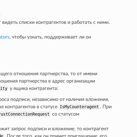
м
т видеть списки контрагентов и работать с ними.
tors
, чтобы узнать, поддерживает ли он
щего отношения партнерства, то от имени
ношения партнерства в адрес организации
lity
у ящика контрагента:
проса подписи, независимо от наличия вложения,
ке контрагентов в статусе
IsMyCounteragent
. При
rustConnectionRequest
со статусом
жит запрос подписи и вложение, то контрагент
Me
. После того, как он примет приглашение, его