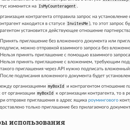
атус изменится на
IsMyCounteragent
.
организация контрагента отправила запрос на установление
онтрагент находится в статусе
InvitesMe
), то этот запрос
трагентом установится действующее отношение партнерства
Принять приглашение без вложенного документа или приг
подписи, можно отправкой взаимного запроса без вложенн
Нельзя принять приглашение с помощью взаимного запрос
Нельзя принять приглашение с вложением, требующим подп
такого приглашения через API нужно подписать вложенны
После подписания вложенного документа будет установлен
между организациями
myBoxId
и контрагентом отношение п
с от организации
myBoxId
к организации контрагента, то в 
при отправке приглашения в адрес ящика
роумингового
конт
доставлено только приглашение без прилагаемого документ
ы использования