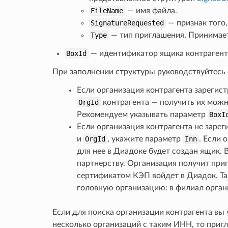
FileName
— имя файла.
SignatureRequested
— признак того,
Type
— тип приглашения. Принимае
BoxId
— идентификатор ящика контрагент
При заполнении структуры руководствуйтес
Если организация контрагента зарегис
OrgId
контрагента — получить их мож
Рекомендуем указывать параметр
BoxI
Если организация контрагента не зарег
и
OrgId
, укажите параметр
Inn
. Если 
для нее в Диадоке будет создан ящик.
партнерству. Организация получит приг
сертификатом КЭП войдет в Диадок. Та
головную организацию: в филиал органи
Если для поиска организации контрагента вы 
несколько организаций с таким ИНН, то приг