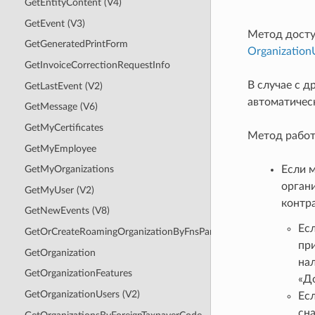
GetEntityContent (V4)
GetEvent (V3)
Метод досту
GetGeneratedPrintForm
Organization
GetInvoiceCorrectionRequestInfo
В случае с 
GetLastEvent (V2)
автоматичес
GetMessage (V6)
GetMyCertificates
Метод работ
GetMyEmployee
Если 
GetMyOrganizations
орган
GetMyUser (V2)
контр
GetNewEvents (V8)
Ес
GetOrCreateRoamingOrganizationByFnsParticipantId
при
GetOrganization
на
GetOrganizationFeatures
«Д
GetOrganizationUsers (V2)
Ес
сна