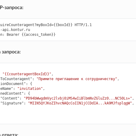
-запроса:
uireCounteragent?myBoxId={{boxId}} HTTP/1.1

-api.kontur.ru

 запроса:
:
"{{counteragentBoxId}}"
,
eToCounteragent"
:
"Примите приглашение к сотрудничеству"
,
tionDocument"
:
{
leName"
:
"invitation"
,
gnedContent"
:
{
"Content"
:
"PD94bWwgdmVyc2lvbj0iMS4wIiBlbmNvZGluZz0...NC50Ls+"
,
"Signature"
:
"MIIN5QYJKoZIhvcNAQcCoIIN1jCCDdIA...kA9MJfsplqgW"
,
 ответа: