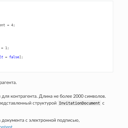
ent
=
4
;
=
1
;
lt
=
false
];
рагента.
для контрагента. Длина не более 2000 символов.
редставленный структурой
InvitationDocument
с
документа с электронной подписью,
ontent
.