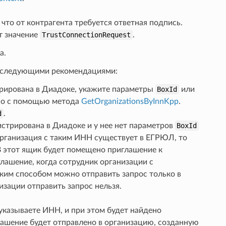
 что от контрагента требуется ответная подпись.
т значение
TrustConnectionRequest
.
а.
ь следующими рекомендациями:
трирована в Диадоке, укажите параметры
BoxId
или
но с помощью метода
GetOrganizationsByInnKpp
.
d
.
истрирована в Диадоке и у нее нет параметров
BoxId
организация с таким ИНН существует в ЕГРЮЛ, то
 В этот ящик будет помещено приглашение к
лашение, когда сотрудник организации с
ким способом можно отправить запрос только в
зации отправить запрос нельзя.
указываете ИНН, и при этом будет найдено
лашение будет отправлено в организацию, созданную