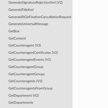
GenerateSignatureRejectionXml (V2)
GenerateTitleXml
GenerateTtGisFixationCancellationRequest
GenerateUniversalMessage
GetBox
GetContent
GetCounteragent (V3)
GetCounteragentCertificates (V2)
GetCounteragentEvents (V1)
GetCounteragentGroup
GetCounteragentGroups
GetCounteragents (V3)
GetCounteragentsFromGroup
GetDepartment (V2)
GetDepartments