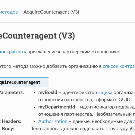
методов
AcquireCounteragent (V3)
eCounteragent (V3)
контрагенту
приглашение к партнерским отношениям.
того метода можно добавить организацию в
список контра
quireCounteragent
Parameters
:
myBoxId
– идентификатор
ящика
организац
отношения партнерства, в формате GUID.
myDepartmentId
– идентификатор подразде
отношения партнерства. Необязательный 
t Headers
:
Authorization
– данные, необходимые для
t Body
:
Тело запроса должно содержать структуру
Ac