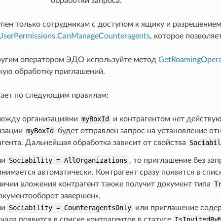
обработки запроса.
пен только сотрудникам с доступом к ящику и разрешение
UserPermissions.CanManageCounteragents
, которое позволяе
другим оператором ЭДО используйте метод
GetRoamingOpera
кую обработку приглашений.
ает по следующим правилам:
между организациями
myBoxId
и контрагентом нет действую
изации
myBoxId
будет отправлен запрос на установление от
агента. Дальнейшая обработка зависит от свойства
Sociabi
ли
Sociability
=
AllOrganizations
, то приглашение без за
нимается автоматически. Контрагент сразу появится в спис
личии вложения контрагент также получит документ типа
T
окументооборот завершен».
ли
Sociability
=
CounteragentsOnly
или приглашение содер
чала появится в списке контрагентов в статусе
IsInvitedBy