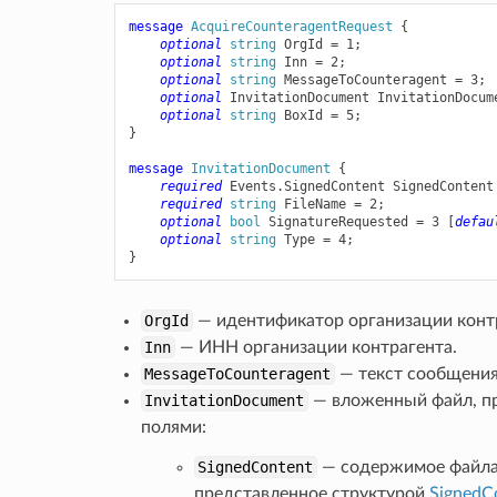
message
AcquireCounteragentRequest
{
optional
string
OrgId
=
1
;
optional
string
Inn
=
2
;
optional
string
MessageToCounteragent
=
3
;
optional
InvitationDocument
InvitationDocum
optional
string
BoxId
=
5
;
}
message
InvitationDocument
{
required
Events.SignedContent
SignedContent
required
string
FileName
=
2
;
optional
bool
SignatureRequested
=
3
[
defau
optional
string
Type
=
4
;
}
OrgId
— идентификатор организации конт
Inn
— ИНН организации контрагента.
MessageToCounteragent
— текст сообщения 
InvitationDocument
— вложенный файл, п
полями:
SignedContent
— содержимое файла 
представленное структурой
SignedC