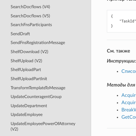
SearchDocflows (V4)
SearchDocflows (V5)
{
"TaskId
SearchFnsParticipants
}
SendDraft
SendFnsRegistrationMessage
См. также
ShelfDownload (V2)
ShelfUpload (V2)
Инструкции:
ShelfUploadPart
Списо
ShelfUploadPartInit
Методы для 
TransformTemplateToMessage
Acquir
UpdateCounteragentGroup
Acquir
UpdateDepartment
BreakW
UpdateEmployee
GetCou
UpdateEmployeePowerOfAttorney
(V2)