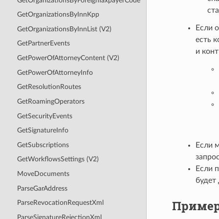
GetOrganizationsByForeignTaxpayerCode
ст
GetOrganizationsByInnKpp
Если 
GetOrganizationsByInnList (V2)
есть к
GetPartnerEvents
и кон
GetPowerOfAttorneyContent (V2)
GetPowerOfAttorneyInfo
GetResolutionRoutes
GetRoamingOperators
GetSecurityEvents
GetSignatureInfo
GetSubscriptions
Если 
запро
GetWorkflowsSettings (V2)
Если 
MoveDocuments
будет 
ParseGarAddress
Пример
ParseRevocationRequestXml
ParseSignatureRejectionXml