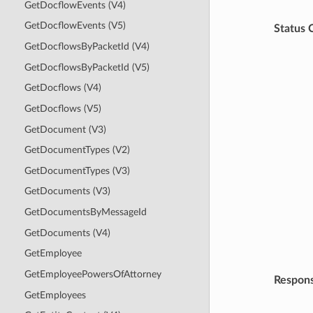
GetDocflowEvents (V4)
GetDocflowEvents (V5)
Status 
GetDocflowsByPacketId (V4)
GetDocflowsByPacketId (V5)
GetDocflows (V4)
GetDocflows (V5)
GetDocument (V3)
GetDocumentTypes (V2)
GetDocumentTypes (V3)
GetDocuments (V3)
GetDocumentsByMessageId
GetDocuments (V4)
GetEmployee
GetEmployeePowersOfAttorney
Respon
GetEmployees