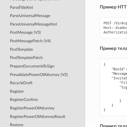
Пример HTTP
ParseTitleXml
ParseUniversalMessage
POST /V3/Acq
ParseUniversalMessageXml
Host: diadoc
PostMessage (V3)
PostMessagePatch (V4)
Пример тела
PostTemplate
PostTemplatePatch
{
PrepareDocumentsToSign
"BoxId"
"Messag
PrevalidatePowerOfAttorney (V2)
"Invita
"Fi
RecycleDraft
"Si
Register
RegisterConfirm
}
}
RegisterPowerOfAttorney
}
RegisterPowerOfAttorneyResult
Restore
Пример тела