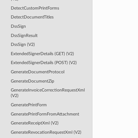
DetectCustomPrintForms
DetectDocumentTitles
DssSign
DssSignResult
DssSign (V2)
ExtendedSignerDetails (GET) (V2)
ExtendedSignerDetails (POST) (V2)
GenerateDocumentProtocol
GenerateDocumentZip
GenerateInvoiceCorrectionRequestXml
(V2)
GeneratePrintForm
GeneratePrintFormFromAttachment
GenerateReceiptXml (V2)
GenerateRevocationRequestXml (V2)