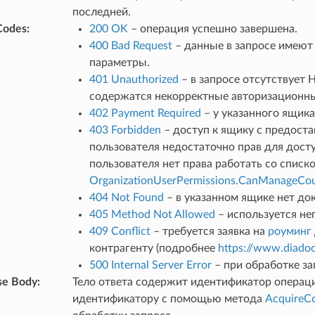
последней.
Codes
:
200 OK
– операция успешно завершена.
400 Bad Request
– данные в запросе имеют
параметры.
401 Unauthorized
– в запросе отсутствует
содержатся некорректные авторизационн
402 Payment Required
– у указанного ящика
403 Forbidden
– доступ к ящику с предост
пользователя недостаточно прав для досту
пользователя нет права работать со списко
OrganizationUserPermissions.CanManageCou
404 Not Found
– в указанном ящике нет до
405 Method Not Allowed
– используется н
409 Conflict
– требуется заявка на
роуминг
контрагенту (подробнее
https://www.diado
500 Internal Server Error
– при обработке за
se Body
:
Тело ответа содержит идентификатор операц
идентификатору с помощью метода
AcquireCo