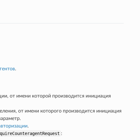
гентов
.
ии, от имени которой производится инициация
ления, от имени которого производится инициация
параметр.
авторизации
.
quireCounteragentRequest
: