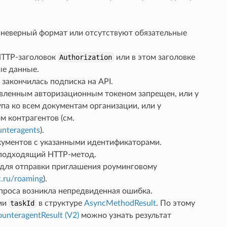
 неверный формат или отсутствуют обязательные
 HTTP-заголовок
Authorization
или в этом заголовке
ые данные.
 закончилась подписка на API.
авленным авторизационным токеном запрещен, или у
па ко всем документам организации, или у
м контрагентов (см.
nteragents
).
кументов с указанными идентификаторами.
еподходящий HTTP-метод.
для отправки приглашения роуминговому
c.ru/roaming
).
проса возникла непредвиденная ошибка.
ии
taskId
в структуре
AsyncMethodResult
. По этому
unteragentResult (V2)
можно узнать результат