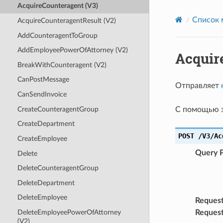
AcquireCounteragent (V3)
Список 
AcquireCounteragentResult (V2)
AddCounteragentToGroup
AddEmployeePowerOfAttorney (V2)
Acquir
BreakWithCounteragent (V2)
CanPostMessage
Отправляет
CanSendInvoice
CreateCounteragentGroup
С помощью э
CreateDepartment
POST
/V3/Ac
CreateEmployee
Query 
Delete
DeleteCounteragentGroup
DeleteDepartment
DeleteEmployee
Reques
Reques
DeleteEmployeePowerOfAttorney
(V2)