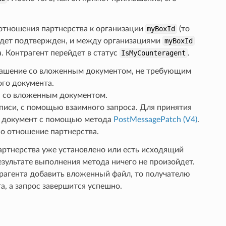
 отношения партнерства к организации
myBoxId
(то
 будет подтвержден, и между организациями
myBoxId
. Контрагент перейдет в статус
IsMyCounteragent
.
лашение со вложенным документом, не требующим
ого документа.
а со вложенным документом.
иси, с помощью взаимного запроса. Для принятия
й документ с помощью метода
PostMessagePatch (V4)
.
о отношение партнерства.
артнерства уже установлено или есть исходящий
результате выполнения метода ничего не произойдет.
рагента добавить вложенный файл, то получателю
а, а запрос завершится успешно.