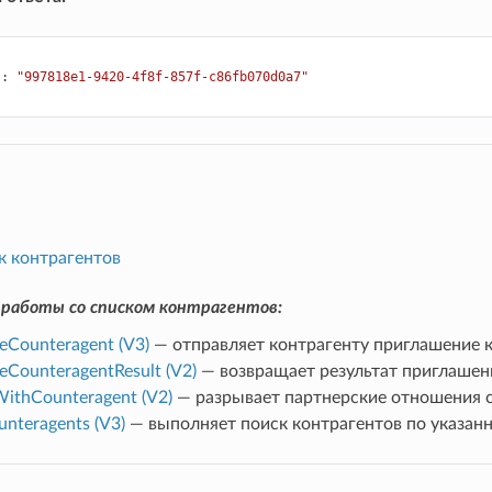
"
:
"997818e1-9420-4f8f-857f-c86fb070d0a7"
к контрагентов
работы со списком контрагентов:
eCounteragent (V3)
— отправляет контрагенту приглашение 
eCounteragentResult (V2)
— возвращает результат приглашен
ithCounteragent (V2)
— разрывает партнерские отношения 
nteragents (V3)
— выполняет поиск контрагентов по указан