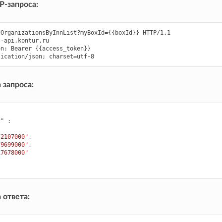
-запроса:
OrganizationsByInnList?myBoxId={{boxId}} HTTP/1.1

-api.kontur.ru

n: Bearer {{access_token}}

 запроса:
t"
:
72107000"
,
79699000"
,
17678000"
 ответа: