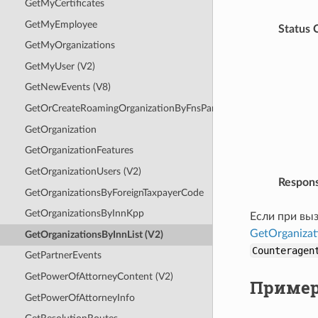
GetMyCertificates
GetMyEmployee
Status 
GetMyOrganizations
GetMyUser (V2)
GetNewEvents (V8)
GetOrCreateRoamingOrganizationByFnsParticipantId
GetOrganization
GetOrganizationFeatures
GetOrganizationUsers (V2)
Respon
GetOrganizationsByForeignTaxpayerCode
GetOrganizationsByInnKpp
Если при вы
GetOrganizat
GetOrganizationsByInnList (V2)
Counteragen
GetPartnerEvents
GetPowerOfAttorneyContent (V2)
Пример
GetPowerOfAttorneyInfo