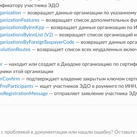
"Building"
:
"3"
,
ификатору участника ЭДО
"Apartment"
:
"9"
},
anization
— возвращает данные организации по указанному
"AddressCode"
:
""
anizationFeatures
— возвращает список дополнительных фу
},
"Departments"
:
[],
ganizationsByInnKpp
— возвращает данные организации по 
"IfnsCode"
:
"4910"
,
anizationsByInnList (V2)
— возвращает список организаций и
"IsPilot"
:
false
,
"IsActive"
:
false
,
anizationsByForeignTaxpayerCode
— возвращает данные орга
"IsTest"
:
false
,
olutionRoutes
— возвращает список всех неудаленных включ
"IsBranch"
:
false
,
"IsRoaming"
:
false
,
"IsEmployee"
:
false
,
er
— находит или создает в Диадоке организацию по сертифи
"InvitationCount"
:
0
,
"SearchCount"
:
0
,
дники этой организации
"Sociability"
:
"AllOrganizations"
,
erConfirm
— подтверждает владение закрытым ключом серти
"IsForeign"
:
false
,
"HasCertificateToSign"
:
false
,
FnsParticipants
— ищет участников ЭДО в роуминге по ИНН
"OrganizationType"
:
"Juridical"
,
sRegistrationMessage
— отправляет заявление участника ЭД
"IsOwner"
:
false
,
"Comment"
:
""
},
"CounteragentStatus"
:
"NotInCounteragentList"
,
"LastEventTimestampTicks"
:
0
"Organization"
:
{
 с проблемой в документации или нашли ошибку? Оставьте
"OrgIdGuid"
:
"3e6bf75d-5994-4006-b7be-16eb3ff34e8c"
,