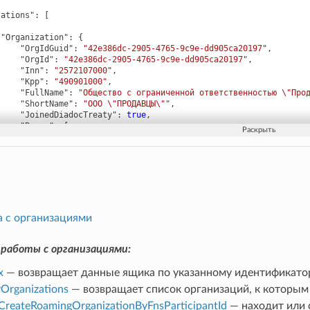
zations"
:
[
"Organization"
:
{
"OrgIdGuid"
:
"42e386dc-2905-4765-9c9e-dd905ca20197"
,
"OrgId"
:
"42e386dc-2905-4765-9c9e-dd905ca20197"
,
"Inn"
:
"2572107000"
,
"Kpp"
:
"490901000"
,
"FullName"
:
"Общество с ограниченной ответственностью \"Про
"ShortName"
:
"ООО \"ПРОДАВЦЫ\""
,
"JoinedDiadocTreaty"
:
true
,
"Boxes"
:
[
{
"BoxId"
:
"ad232c42d3124675878b4a60307530a2@diadoc.r
"BoxIdGuid"
:
"ad232c42-d312-4675-878b-4a60307530a2"
"Title"
:
"ООО \"ПРОДАВЦЫ\""
,
"InvoiceFormatVersion"
:
"v5_02"
,
"EncryptedDocumentsAllowed"
:
false
}
],
а с организациями
"Ogrn"
:
"2158366672935"
,
"FnsParticipantId"
:
"2BM-2572107160-490901001-2019102904271
"Address"
:
{
работы с организациями:
"RussianAddress"
:
{
"ZipCode"
:
"685512"
,
x
— возвращает данные ящика по указанному идентификато
"Region"
:
"25"
,
Organizations
— возвращает список организаций, к которым
"City"
:
"Тверь"
,
"Street"
:
"ул Ленина"
,
reateRoamingOrganizationByFnsParticipantId
— находит или 