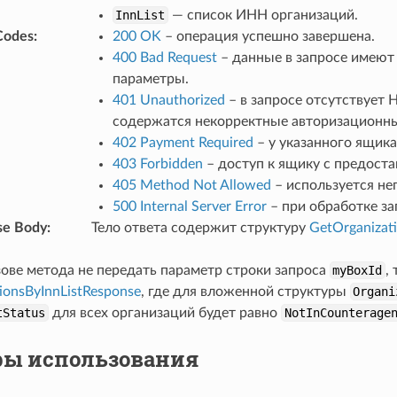
InnList
— список ИНН организаций.
Codes
:
200 OK
– операция успешно завершена.
400 Bad Request
– данные в запросе имеют
параметры.
401 Unauthorized
– в запросе отсутствует
содержатся некорректные авторизационн
402 Payment Required
– у указанного ящика
403 Forbidden
– доступ к ящику с предост
405 Method Not Allowed
– используется н
500 Internal Server Error
– при обработке за
se Body
:
Тело ответа содержит структуру
GetOrganizat
зове метода не передать параметр строки запроса
myBoxId
,
ionsByInnListResponse
, где для вложенной структуры
Organi
tStatus
для всех организаций будет равно
NotInCounterage
ы использования