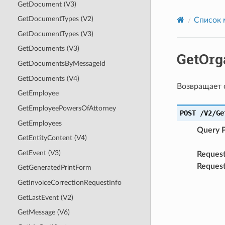
GetDocument (V3)
GetDocumentTypes (V2)
Список 
GetDocumentTypes (V3)
GetDocuments (V3)
GetOrg
GetDocumentsByMessageId
GetDocuments (V4)
Возвращает 
GetEmployee
GetEmployeePowersOfAttorney
POST
/V2/Ge
GetEmployees
Query 
GetEntityContent (V4)
GetEvent (V3)
Reques
Reques
GetGeneratedPrintForm
GetInvoiceCorrectionRequestInfo
GetLastEvent (V2)
GetMessage (V6)