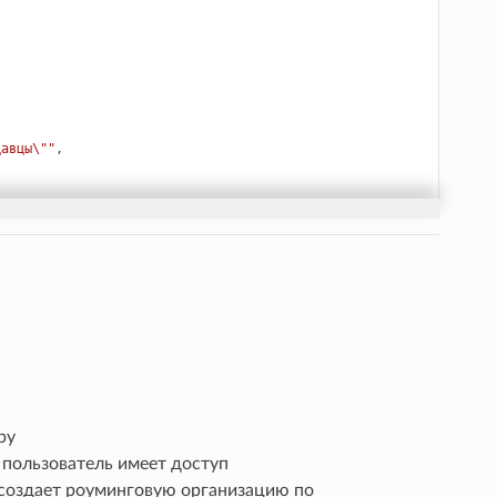
давцы\""
,
u"
,
,
07624171"
,
ру
 пользователь имеет доступ
создает роуминговую организацию по