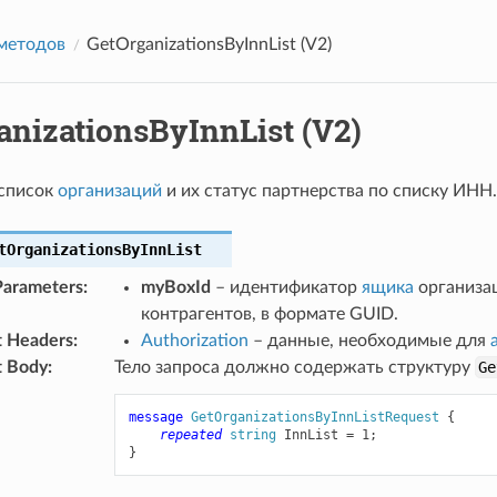
методов
GetOrganizationsByInnList (V2)
anizationsByInnList (V2)
список
организаций
и их статус партнерства по списку ИНН.
tOrganizationsByInnList
Parameters
:
myBoxId
– идентификатор
ящика
организац
контрагентов, в формате GUID.
t Headers
:
Authorization
– данные, необходимые для
t Body
:
Тело запроса должно содержать структуру
Ge
message
GetOrganizationsByInnListRequest
{
repeated
string
InnList
=
1
;
}