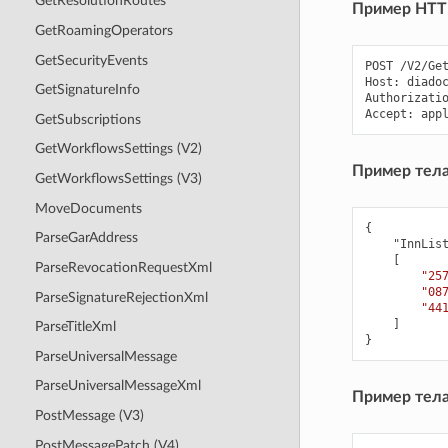
GetResolutionRoutes
Пример HTTP
GetRoamingOperators
GetSecurityEvents
POST /V2/Get
Host: diadoc
GetSignatureInfo
Authorizatio
GetSubscriptions
GetWorkflowsSettings (V2)
Пример тела
GetWorkflowsSettings (V3)
MoveDocuments
{
ParseGarAddress
"InnLis
[
ParseRevocationRequestXml
"25
"08
ParseSignatureRejectionXml
"44
]
ParseTitleXml
}
ParseUniversalMessage
ParseUniversalMessageXml
Пример тела
PostMessage (V3)
PostMessagePatch (V4)