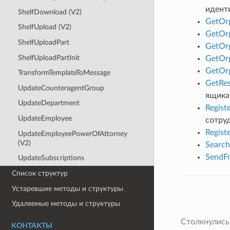
идент
ShelfDownload (V2)
GetOrg
ShelfUpload (V2)
GetOrg
ShelfUploadPart
GetOr
ShelfUploadPartInit
GetOrg
GetOrg
TransformTemplateToMessage
GetRes
UpdateCounteragentGroup
ящика
UpdateDepartment
Regist
UpdateEmployee
сотру
Regist
UpdateEmployeePowerOfAttorney
(V2)
Search
SendFn
UpdateSubscriptions
Список структур
Устаревшие методы и структуры
},
Удаляемые методы и структуры
{
Столкнулись
КОНТАКТЫ