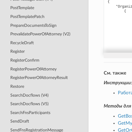
{
"Organi
PostTemplate
{
PostTemplatePatch
PrepareDocumentsToSign
PrevalidatePowerOfAttorney (V2)
RecycleDraft
Register
RegisterConfirm
RegisterPowerOfAttorney
См. также
RegisterPowerOfAttorneyResult
Инструкции:
Restore
Работ
SearchDocflows (V4)
SearchDocflows (V5)
Методы для 
SearchFnsParticipants
GetBo
SendDraft
GetMy
GetOrC
SendFnsRegistrationMessage