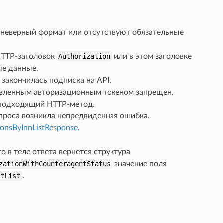
 неверный формат или отсутствуют обязательные
 HTTP-заголовок
Authorization
или в этом заголовке
ые данные.
 закончилась подписка на API.
авленным авторизационным токеном запрещен.
еподходящий HTTP-метод.
проса возникла непредвиденная ошибка.
ionsByInnListResponse
.
 то в теле ответа вернется структура
zationWithCounteragentStatus
значение поля
ntList
.