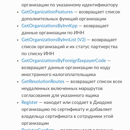
организации по указанному идентификатору
GetOrganizationFeatures
— возвращает список
дополнительных функций организации
GetOrganizationsByInnKpp
— возвращает
данные организации по ИНН
GetOrganizationsByInnList (V2)
— возвращает
список организаций и их статус партнерства
по списку ИНН
GetOrganizationsByForeignTaxpayerCode
—
возвращает данные организации по коду
иностранного налогоплательщика
GetResolutionRoutes
— возвращает список всех
неудаленных включенных маршрутов
согласования для указанного ящика
Register
— находит или создает в Диадоке
организацию по сертификату и добавляет
владельца сертификата в сотрудники этой
организации