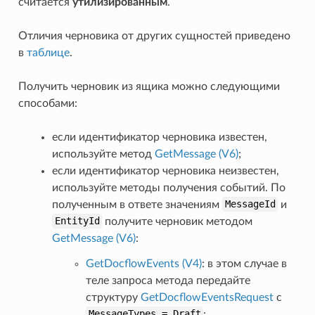
считается
утилизированным
.
Отличия черновика от других сущностей приведено
в
таблице
.
Получить черновик из ящика можно следующими
способами:
если идентификатор черновика известен,
используйте метод
GetMessage (V6)
;
если идентификатор черновика неизвестен,
используйте методы получения событий. По
полученным в ответе значениям
MessageId
и
EntityId
получите черновик методом
GetMessage (V6)
:
GetDocflowEvents (V4)
: в этом случае в
теле запроса метода передайте
структуру
GetDocflowEventsRequest
c
MessageTypes
=
Draft
;