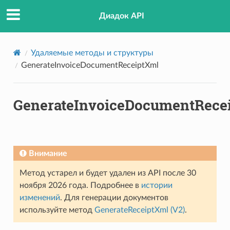
Диадок API
Удаляемые методы и структуры
GenerateInvoiceDocumentReceiptXml
GenerateInvoiceDocumentRece
orBuyer
Внимание
Seller
Метод устарел и будет удален из API после 30
ноября 2026 года. Подробнее в
истории
изменений
. Для генерации документов
используйте метод
GenerateReceiptXml (V2)
.