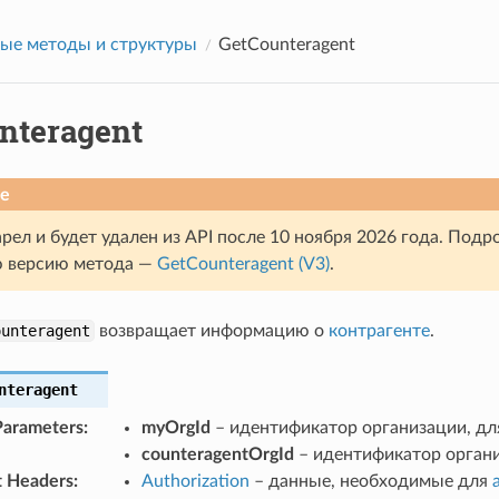
ые методы и структуры
GetCounteragent
nteragent
е
рел и будет удален из API после 10 ноября 2026 года. Подр
ю версию метода —
GetCounteragent (V3)
.
ounteragent
возвращает информацию о
контрагенте
.
nteragent
Parameters
:
myOrgId
– идентификатор организации, дл
counteragentOrgId
– идентификатор органи
t Headers
:
Authorization
– данные, необходимые для