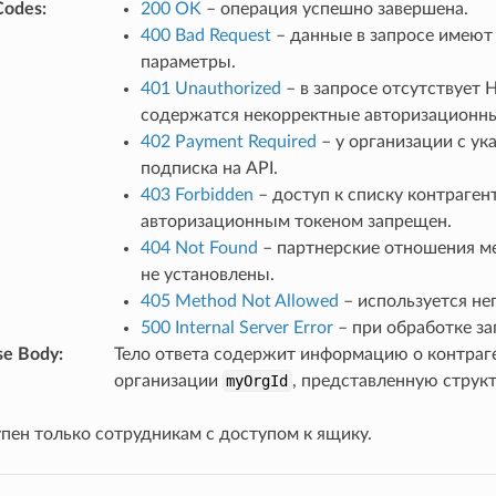
Codes
:
200 OK
– операция успешно завершена.
400 Bad Request
– данные в запросе имеют
параметры.
401 Unauthorized
– в запросе отсутствует
содержатся некорректные авторизационн
402 Payment Required
– у организации с у
подписка на API.
403 Forbidden
– доступ к списку контраген
авторизационным токеном запрещен.
404 Not Found
– партнерские отношения 
не установлены.
405 Method Not Allowed
– используется н
500 Internal Server Error
– при обработке за
se Body
:
Тело ответа содержит информацию о контраг
организации
myOrgId
, представленную струк
пен только сотрудникам с доступом к ящику.