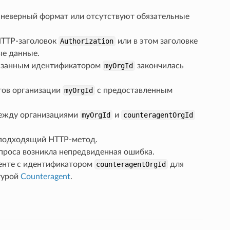
 неверный формат или отсутствуют обязательные
 HTTP-заголовок
Authorization
или в этом заголовке
ые данные.
казанным идентификатором
myOrgId
закончилась
тов организации
myOrgId
с предоставленным
между организациями
myOrgId
и
counteragentOrgId
еподходящий HTTP-метод.
проса возникла непредвиденная ошибка.
енте с идентификатором
counteragentOrgId
для
турой
Counteragent
.