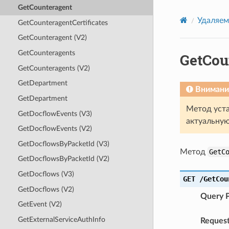
GetCounteragent
Удаляем
GetCounteragentCertificates
GetCounteragent (V2)
GetCounteragents
GetCou
GetCounteragents (V2)
GetDepartment
Внимани
GetDepartment
Метод уста
GetDocflowEvents (V3)
актуальну
GetDocflowEvents (V2)
GetDocflowsByPacketId (V3)
Метод
GetC
GetDocflowsByPacketId (V2)
GetDocflows (V3)
GET
/GetCou
GetDocflows (V2)
Query 
GetEvent (V2)
GetExternalServiceAuthInfo
Reques