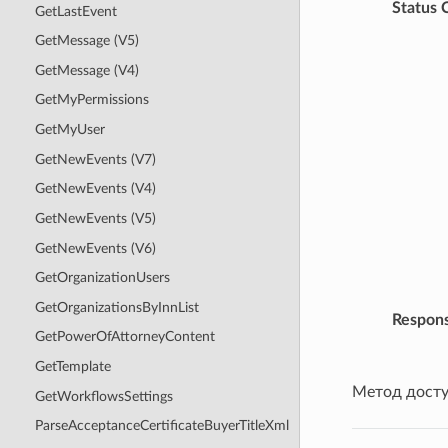
Status 
GetLastEvent
GetMessage (V5)
GetMessage (V4)
GetMyPermissions
GetMyUser
GetNewEvents (V7)
GetNewEvents (V4)
GetNewEvents (V5)
GetNewEvents (V6)
GetOrganizationUsers
GetOrganizationsByInnList
Respon
GetPowerOfAttorneyContent
GetTemplate
Метод досту
GetWorkflowsSettings
ParseAcceptanceCertificateBuyerTitleXml