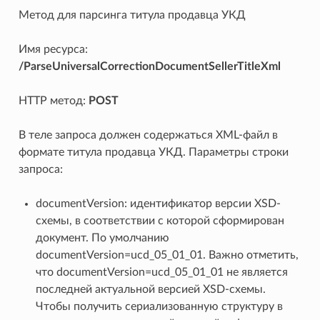
Seller
Метод для парсинга титула продавца УКД
Имя ресурса:
/ParseUniversalCorrectionDocumentSellerTitleXml
HTTP метод:
POST
В теле запроса должен содержаться XML-файл в
формате титула продавца УКД. Параметры строки
запроса:
documentVersion: идентификатор версии XSD-
схемы, в соответствии с которой сформирован
документ. По умолчанию
documentVersion=ucd_05_01_01. Важно отметить,
что documentVersion=ucd_05_01_01 не является
последней актуальной версией XSD-схемы.
Чтобы получить сериализованную структуру в