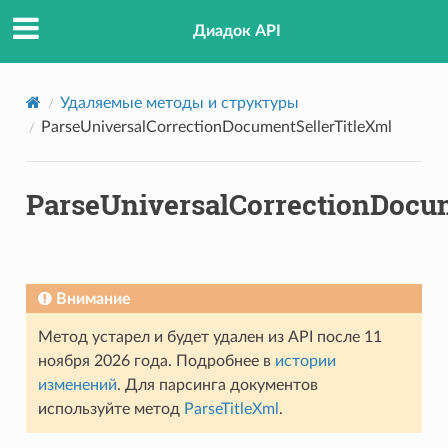
r
Диадок API
Удаляемые методы и структуры
ParseUniversalCorrectionDocumentSellerTitleXml
ParseUniversalCorrectionDocu
Внимание
Метод устарел и будет удален из API после 11
ноября 2026 года. Подробнее в
истории
изменений
. Для парсинга документов
используйте метод
ParseTitleXml
.
orBuyer