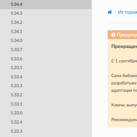
5.34.4
История
5.34.3
5.34.2
5.34.1
Предуп
5.34.0
Прекращен
5.33.7
5.33.6
С 1 сентябр
5.33.5
Сама библио
5.33.4
разрабатыва
5.33.3
адаптация п
5.33.2
5.33.1
Ключи, выпу
5.33.0
Рекомендуем
5.32.4
5.32.3