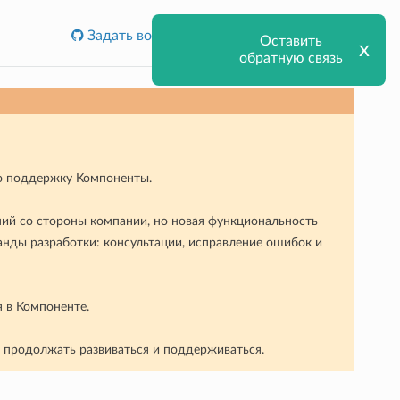
Задать вопрос или сообщить об ошибке
Оставить
х
обратную связь
ую поддержку Компоненты.
ний со стороны компании, но новая функциональность
анды разработки: консультации, исправление ошибок и
я в Компоненте.
т продолжать развиваться и поддерживаться.