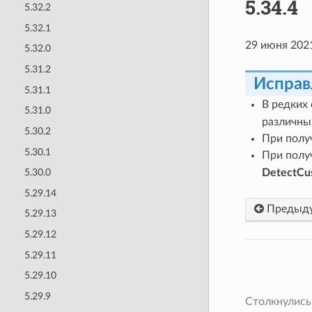
5.34.4
5.32.2
5.32.1
29 июня 202
5.32.0
5.31.2
Исправ
5.31.1
В редких
5.31.0
различны
5.30.2
При полу
5.30.1
При полу
DetectCu
5.30.0
5.29.14
Предыд
5.29.13
5.29.12
5.29.11
5.29.10
5.29.9
Столкнулись