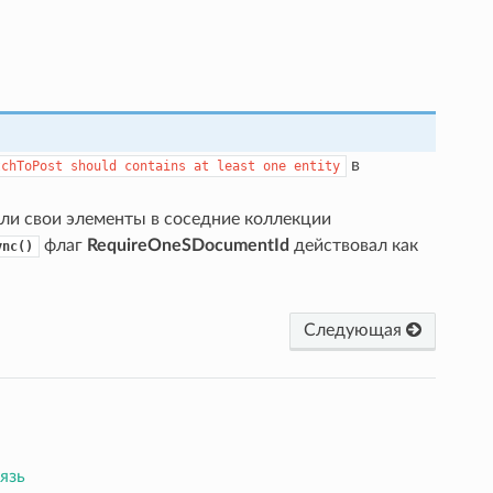
в
tchToPost
should
contains
at
least
one
entity
ли свои элементы в соседние коллекции
флаг
RequireOneSDocumentId
действовал как
ync()
Следующая
язь