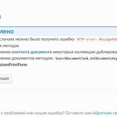
1
лено
 случаях можно было получить ошибку
HTTP
error:
MessagePa
х методах
чении
контента документа
некоторые коллекции дублирова
чении документов методом
SearchDocumentTask.GetDocumentsAs
stomPrintForm
ущая
 с проблемой или нашли ошибку? Оставьте нам
обратную св