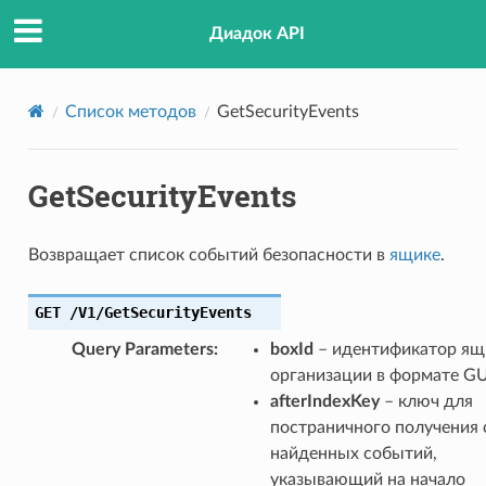
Диадок API
Список методов
GetSecurityEvents
GetSecurityEvents
Возвращает список событий безопасности в
ящике
.
GET
/V1/GetSecurityEvents
Query Parameters
:
boxId
– идентификатор ящ
организации в формате GU
afterIndexKey
– ключ для
постраничного получения 
найденных событий,
указывающий на начало