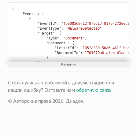
{
"Events"
:
[
{
"EventId"
:
"fbb08560-12f8-5617-8176-272eec9a4b
"EventType"
:
"MalwareDetected"
,
"Target"
:
{
"Type"
:
"Document"
,
"Document"
:
{
"LetterId"
:
"105fa330-50a6-461f-baea-3
"DocumentId"
:
"701070a6-afeb-41ae-ba7e
}
},
"TimestampTicks"
:
639124382396812667
,
"Details"
:
"Content: Malware found"
,
"IndexKey"
:
"AAEAAAAAAAAAAQ=="
}
Столкнулись с проблемой в документации или
],
нашли ошибку? Оставьте нам
обратную связь
"LastIndexKey"
:
"AAEAAAAAAAAAAQ=="
}
© Авторские права 2026, Диадок.