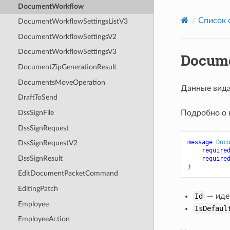
DocumentWorkflow
Список 
DocumentWorkflowSettingsListV3
DocumentWorkflowSettingsV2
DocumentWorkflowSettingsV3
Docum
DocumentZipGenerationResult
DocumentsMoveOperation
Данные вида
DraftToSend
Подробно о 
DssSignFile
DssSignRequest
message
Doc
DssSignRequestV2
require
DssSignResult
require
}
EditDocumentPacketCommand
EditingPatch
Id
— иде
Employee
IsDefaul
EmployeeAction