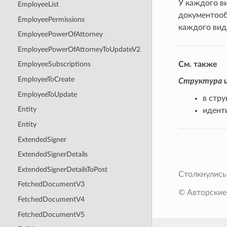
У каждого в
EmployeeList
документооб
EmployeePermissions
каждого вид
EmployeePowerOfAttorney
EmployeePowerOfAttorneyToUpdateV2
См. также
EmployeeSubscriptions
EmployeeToCreate
Структура и
EmployeeToUpdate
в стр
Entity
идент
Entity
ExtendedSigner
ExtendedSignerDetails
ExtendedSignerDetailsToPost
Столкнулись
FetchedDocumentV3
© Авторские
FetchedDocumentV4
FetchedDocumentV5