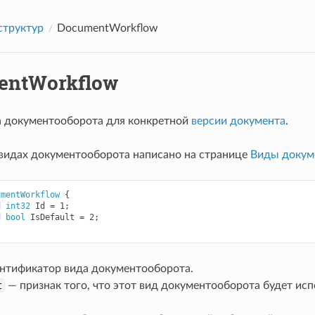
структур
DocumentWorkflow
entWorkflow
 документооборота для конкретной
версии документа
.
видах документооборота написано на странице
Виды докум
umentWorkflow
{
d
int32
Id
=
1
;
d
bool
IsDefault
=
2
;
нтификатор вида документооборота.
t
— признак того, что этот вид документооборота будет ис