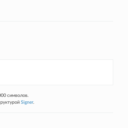
000 символов.
труктурой
Signer
.