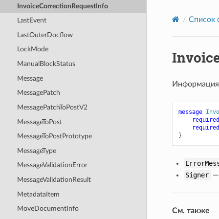
InvoiceCorrectionRequestInfo
Список 
LastEvent
LastOuterDocflow
LockMode
Invoic
ManualBlockStatus
Message
Информация 
MessagePatch
MessagePatchToPostV2
message
Inv
require
MessageToPost
require
}
MessageToPostPrototype
MessageType
ErrorMes
MessageValidationError
Signer
—
MessageValidationResult
MetadataItem
MoveDocumentInfo
См. также