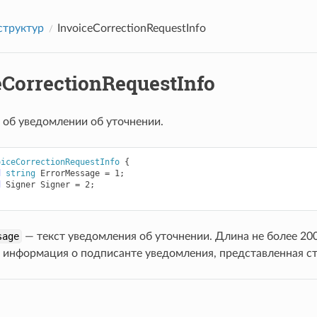
структур
InvoiceCorrectionRequestInfo
eCorrectionRequestInfo
об уведомлении об уточнении.
oiceCorrectionRequestInfo
{
d
string
ErrorMessage
=
1
;
d
Signer
Signer
=
2
;
sage
— текст уведомления об уточнении. Длина не более 20
 информация о подписанте уведомления, представленная с