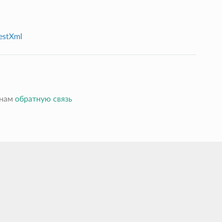
estXml
 нам
обратную связь