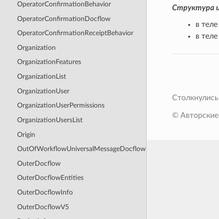
OperatorConfirmationBehavior
Структура и
OperatorConfirmationDocflow
в теле
OperatorConfirmationReceiptBehavior
в тел
Organization
OrganizationFeatures
OrganizationList
OrganizationUser
Столкнулись
OrganizationUserPermissions
© Авторские
OrganizationUsersList
Origin
OutOfWorkflowUniversalMessageDocflow
OuterDocflow
OuterDocflowEntities
OuterDocflowInfo
OuterDocflowV5