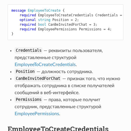
message
EmployeeToCreate
{
required
EmployeeToCreateCredentials
Credentials
=
1
;
optional
string
Position
=
2
;
required
bool
CanBeInvitedForChat
=
3
;
required
EmployeePermissions
Permissions
=
4
;
}
Credentials
— реквизиты пользователя,
представленные структурой
EmployeeToCreateCredentials
.
Position
— должность сотрудника.
CanBeInvitedForChat
— признак того, что нужно
отображать сотрудника в списке получателей
ticipantIdRequest
сообщений в веб-интерфейсе.
Permissions
— права, которые получит
сотрудник, представленные структурой
EmployeePermissions
.
EmployeeToCreateCredentials