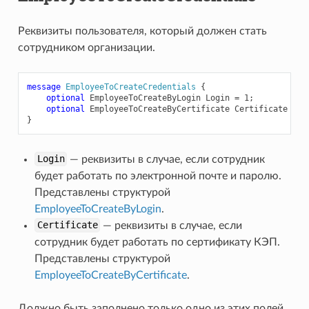
estV2
Реквизиты пользователя, который должен стать
сотрудником организации.
message
EmployeeToCreateCredentials
{
optional
EmployeeToCreateByLogin
Login
=
1
;
optional
EmployeeToCreateByCertificate
Certificate
=
2
}
Login
— реквизиты в случае, если сотрудник
будет работать по электронной почте и паролю.
Представлены структурой
EmployeeToCreateByLogin
.
Certificate
— реквизиты в случае, если
сотрудник будет работать по сертификату КЭП.
Представлены структурой
EmployeeToCreateByCertificate
.
Должно быть заполнено только одно из этих полей.