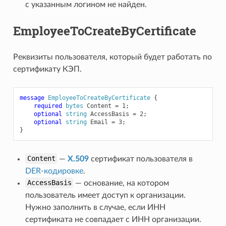
с указанным логином не найден.
EmployeeToCreateByCertificate
Реквизиты пользователя, который будет работать по
сертификату КЭП.
message
EmployeeToCreateByCertificate
{
required
bytes
Content
=
1
;
optional
string
AccessBasis
=
2
;
optional
string
Email
=
3
;
}
Content
—
X.509
сертификат пользователя в
DER-кодировке
.
AccessBasis
— основание, на котором
пользователь имеет доступ к организации.
Нужно заполнить в случае, если ИНН
сертификата не совпадает с ИНН организации.