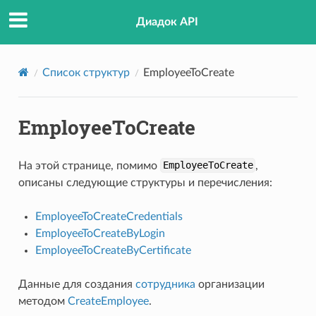
Диадок API
Список структур
EmployeeToCreate
EmployeeToCreate
На этой странице, помимо
EmployeeToCreate
,
описаны следующие структуры и перечисления:
EmployeeToCreateCredentials
EmployeeToCreateByLogin
EmployeeToCreateByCertificate
Данные для создания
сотрудника
организации
методом
CreateEmployee
.