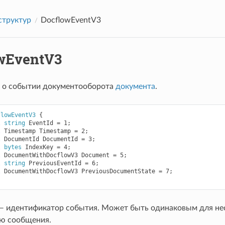
структур
DocflowEventV3
wEventV3
 о событии документооборота
документа
.
flowEventV3
{
l
string
EventId
=
1
;
l
Timestamp
Timestamp
=
2
;
l
DocumentId
DocumentId
=
3
;
l
bytes
IndexKey
=
4
;
l
DocumentWithDocflowV3
Document
=
5
;
l
string
PreviousEventId
=
6
;
l
DocumentWithDocflowV3
PreviousDocumentState
=
7
;
 идентификатор события. Может быть одинаковым для неск
ю сообщения.