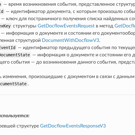
p
— время возникновения события, представленное структ
Id
— идентификатор документа, с которым произошло собы
— ключ для постраничного получения списка найденных соб
exKey
структуры
GetDocflowEventsRequest
в метод
GetDocfl
— информация о документе и состоянии его документообор
ленная структурой
DocumentWithDocflowV3
.
EventId
— идентификатор предыдущего события по текуще
DocumentState
— информация о документе и состоянии его 
его события — до возникновения данного события, предст
ь изменения, произошедшие с документом в связи с данным
ocumentState
.
спользуется:
аревшей структуре
GetDocflowEventsResponseV3