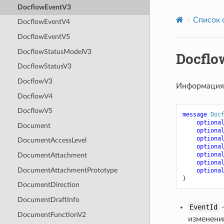
DocflowEventV3
Список 
DocflowEventV4
DocflowEventV5
DocflowStatusModelV3
Docflo
DocflowStatusV3
DocflowV3
Информация
DocflowV4
DocflowV5
message
Doc
optiona
Document
optiona
optiona
DocumentAccessLevel
optiona
optiona
DocumentAttachment
optiona
DocumentAttachmentPrototype
optiona
}
DocumentDirection
DocumentDraftInfo
EventId
—
DocumentFunctionV2
изменени