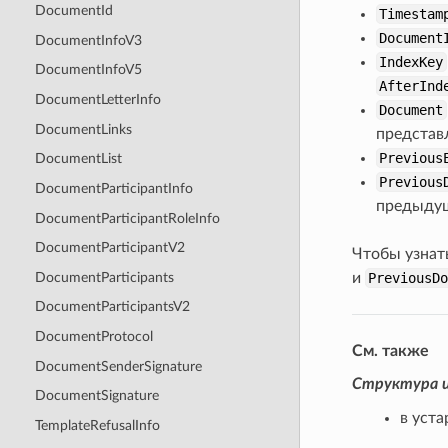
DocumentId
Timestam
Document
DocumentInfoV3
IndexKey
DocumentInfoV5
AfterInd
DocumentLetterInfo
Document
DocumentLinks
представ
Previous
DocumentList
Previous
DocumentParticipantInfo
предыдущ
DocumentParticipantRoleInfo
DocumentParticipantV2
Чтобы узнат
DocumentParticipants
и
PreviousD
DocumentParticipantsV2
DocumentProtocol
См. также
DocumentSenderSignature
Структура и
DocumentSignature
в уст
TemplateRefusalInfo