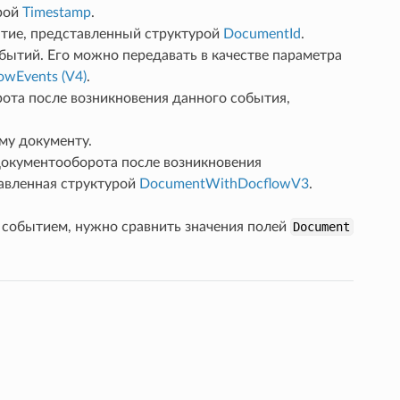
урой
Timestamp
.
тие, представленный структурой
DocumentId
.
ытий. Его можно передавать в качестве параметра
owEvents (V4)
.
ота после возникновения данного события,
му документу.
документооборота после возникновения
авленная структурой
DocumentWithDocflowV3
.
 событием, нужно сравнить значения полей
Document